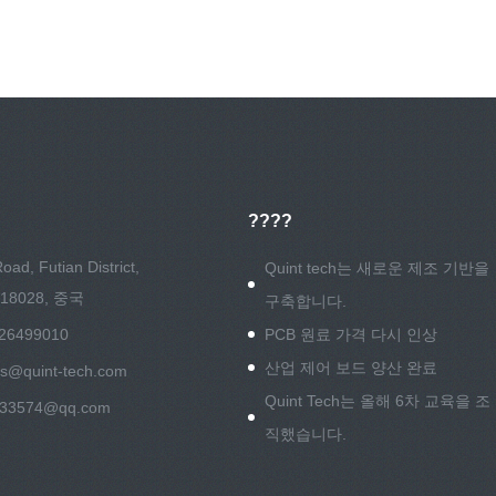
????
oad, Futian District,
Quint tech는 새로운 제조 기반을
518028, 중국
구축합니다.
-26499010
PCB 원료 가격 다시 인상
산업 제어 보드 양산 완료
es@quint-tech.com
Quint Tech는 올해 6차 교육을 조
533574@qq.com
직했습니다.