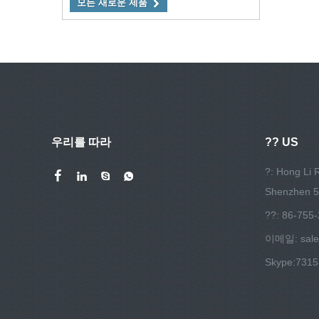
모든 새로운 제품
우리를 따라
?? US
?: Hong Li R
Shenzhen 
??: 86-755
이메일:
sal
Skype:
731