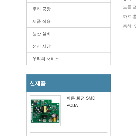
드를 포
우리 공장
하프 홀
제품 적용
증착, 
생산 설비
생산 시장
우리의 서비스
신제품
빠른 회전 SMD
PCBA