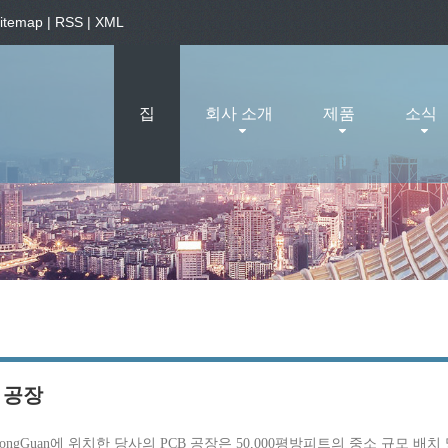
itemap
|
RSS
|
XML
집
회사 소개
제품
소식
 공장
ongGuan에 위치한 당사의 PCB 공장은 50,000평방피트의 중소 규모 배치 및 일부 