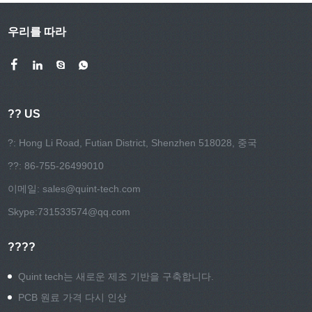
우리를 따라
?? US
?: Hong Li Road, Futian District, Shenzhen 518028, 중국
??: 86-755-26499010
이메일:
sales@quint-tech.com
Skype:
731533574@qq.com
????
Quint tech는 새로운 제조 기반을 구축합니다.
PCB 원료 가격 다시 인상