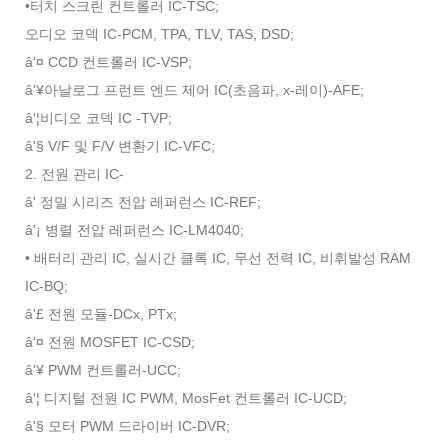
•터치 스크린 컨트롤러 IC-TSC;
오디오 코덱 IC-PCM, TPA, TLV, TAS, DSD;
â'¤ CCD 컨트롤러 IC-VSP;
â'¥아날로그 프런트 엔드 제어 IC(초음파, x-레이)-AFE;
â'¦비디오 코덱 IC -TVP;
â'§ V/F 및 F/V 변환기 IC-VFC;
2. 전원 관리 IC-
â' 정밀 시리즈 전압 레퍼런스 IC-REF;
â'¡ 병렬 전압 레퍼런스 IC-LM4040;
• 배터리 관리 IC, 실시간 클록 IC, 무선 전력 IC, 비휘발성 RAM
IC-BQ;
â'£ 전원 모듈-DCx, PTx;
â'¤ 전원 MOSFET IC-CSD;
â'¥ PWM 컨트롤러-UCC;
â'¦ 디지털 전원 IC PWM, MosFet 컨트롤러 IC-UCD;
â'§ 모터 PWM 드라이버 IC-DVR;