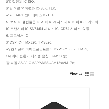
â'© 절연체 IC-ISO;
â' â' 직렬 역직렬화 IC-SLK, TLK;
â' â'¡ UART 인터페이스 IC-TL16;
5. 로직 IC 플립플롭 IC 래치 IC 레지스터 IC 버퍼 IC 드라이버
IC 트랜시버 IC-SN74/54 시리즈 IC, CD74 시리즈 IC 등
6. 프로세서 IC-
â' DSP IC- TMX320, TMS320;
â'¡ 초저전력 마이크로컨트롤러 IC-MSP430 [2], LMxS;
• 데이터 변환기 시스템 온칩 IC-MSC 등;
팔 피질 A8/A9-OMAP/AM35x/AM18x/AM17x;
View as